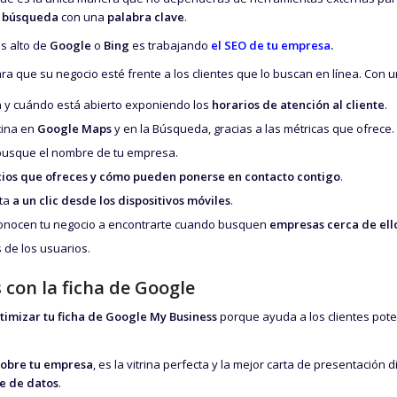
e búsqueda
con una
palabra clave
.
as alto de
Google
o
Bing
es trabajando
el SEO de tu empresa
.
ra que su negocio esté frente a los clientes que lo buscan en línea. Con 
n y cuándo está abierto exponiendo los
horarios de atención al cliente
.
cina en
Google Maps
y en la Búsqueda, gracias a las métricas que ofrece.
busque el nombre de tu empresa.
cios que ofreces y cómo pueden ponerse en contacto contigo
.
cta
a un clic desde los dispositivos móviles
.
 conocen tu negocio a encontrarte cuando busquen
empresas cerca de ell
 de los usuarios.
con la ficha de Google
timizar tu ficha de Google My Business
porque ayuda a los clientes pote
sobre tu empresa
, es la vitrina perfecta y la mejor carta de presentación
se de datos
.