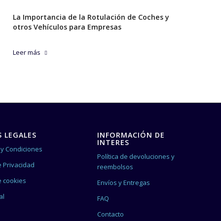
La Importancia de la Rotulación de Coches y
otros Vehículos para Empresas
Leer más
 LEGALES
INFORMACIÓN DE
INTERES
y Condiciones
Política de devoluciones y
e Privacidad
reembolsos
de cookies
Envíos y Entregas
al
FAQ
Contacto