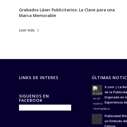
Grabados Láser Publicitarios: La Clave para una
Marca Memorable
Leer más
LINKS DE INTERES
ÚLTIMAS NOTIC
X.com | La Re
de la Publicida
SIGUENOS EN
Inspirada en l
FACEBOOK
Experiencia de
-
Publicidad Efe
un Embudo de
Exitoso