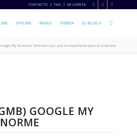
CONTACTO
FAQ
MI CUENTA
LINE
OFFLINE
RADIO
TIENDA
EL BLOG X
Google My Business: Descubre por qué es importante para tu empresa
 (GMB) GOOGLE MY
 ENORME