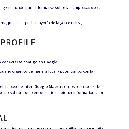
ue la gente acude para informarse sobre las
empresas de su
aps
(que es lo que la mayoría de la gente utiliza).
 PROFILE
.
y conectarse contigo en Google
.
usuario orgánico de manera local y potenciarlos con la
ien la busque, ni en
Google Maps
, ni en los resultados de
e no sabrán cómo encontrarte u obtener información sobre
AL
posicionarte, aunque son realmente útiles, no te garantiza