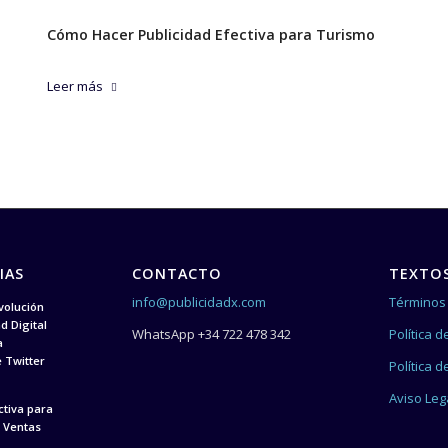
Cómo Hacer Publicidad Efectiva para Turismo
Leer más
IAS
CONTACTO
TEXTOS
info@publicidadx.com
Términos 
volución
d Digital
WhatsApp +34 722 478 342
Política d
a
 Twitter
Política 
Aviso Leg
ctiva para
 Ventas