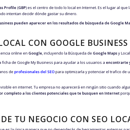
s Profile
(
GBP
) es el centro de todo lo local en Internet. Es el lugar al q
do intentan decidir dónde gastar su dinero.
Business pueden aparecer en los resultados de búsqueda de Google M
LOCAL CON GOOGLE BUSINESS
sencia online en
Google
, incluyendo la Búsqueda de
Google Maps
y Local
na ficha de Google My Business para ayudar a los usuarios a
encontrarte 
manos de
profesionales del SEO
para optimizarla y potenciar el trafico de 
invisible en internet. Tu empresa no aparecerá en ningún sitio cuando algu
r completo a los clientes potenciales que te busquen en Internet
porqu
 DE TU NEGOCIO CON SEO LOC
ue es la única manera que no dependerás de herramientas externas para 