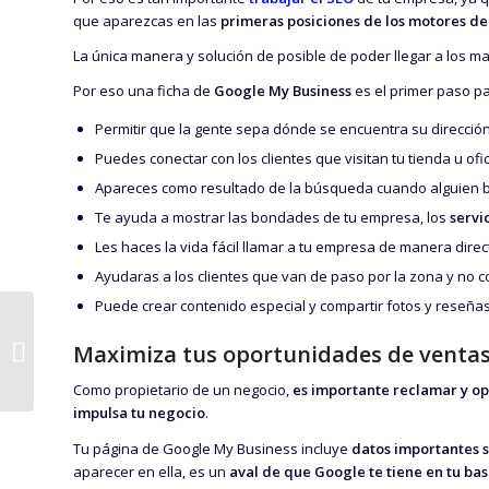
que aparezcas en las
primeras posiciones de los motores d
La única manera y solución de posible de poder llegar a los m
Por eso una ficha de
Google My Business
es el primer paso pa
Permitir que la gente sepa dónde se encuentra su direcció
Puedes conectar con los clientes que visitan tu tienda u ofi
Apareces como resultado de la búsqueda cuando alguien 
Te ayuda a mostrar las bondades de tu empresa, los
servi
Les haces la vida fácil llamar a tu empresa de manera dire
Ayudaras a los clientes que van de paso por la zona y no
Puede crear contenido especial y compartir fotos y reseñas
La Publicidad
Concursal | En qué se
Maximiza tus oportunidades de ventas 
diferencia de la
Publicidad normal
Como propietario de un negocio,
es importante reclamar y op
impulsa tu negocio
.
Tu página de Google My Business incluye
datos importantes 
aparecer en ella, es un
aval de que Google te tiene en tu ba