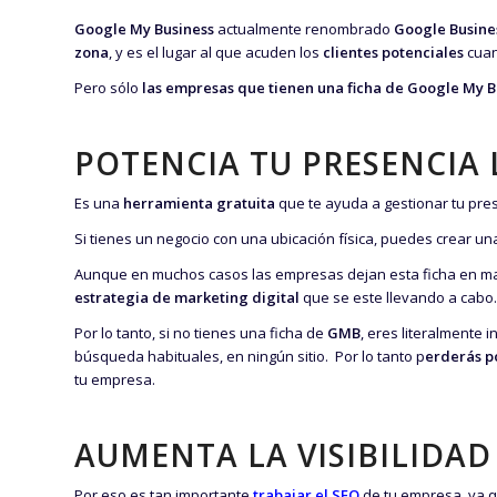
Google My Business
actualmente renombrado
Google Busines
zona
, y es el lugar al que acuden los
clientes potenciales
cuan
Pero sólo
las empresas que tienen una ficha de Google My 
POTENCIA TU PRESENCIA 
Es una
herramienta gratuita
que te ayuda a gestionar tu pre
Si tienes un negocio con una ubicación física, puedes crear u
Aunque en muchos casos las empresas dejan esta ficha en 
estrategia de marketing digital
que se este llevando a cabo.
Por lo tanto, si no tienes una ficha de
GMB
, eres literalmente 
búsqueda habituales, en ningún sitio. Por lo tanto p
erderás po
tu empresa.
AUMENTA LA VISIBILIDAD
Por eso es tan importante
trabajar el SEO
de tu empresa, ya q