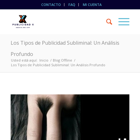
CONTACTO
FAQ
MI CUENTA
Los Tipos de Publicidad Subliminal: Un Análisis
Profundo
Usted está aquí:
Inicio
/
Blog Offline
/
Los Tipos de Publicidad Subliminal: Un Análisis Profundo